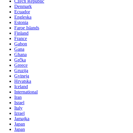
Czech Republic
Denmark
Ecuador
Engleska
Estonia
Faroe Islands
Finland
France
Gabon
Gana
Ghana
Grčka
Greece
Gruzija
Gvineja
Hrvatska
Iceland
International
Iran
Israel
Italy
Izrael
Jamajka
Japan
Japan