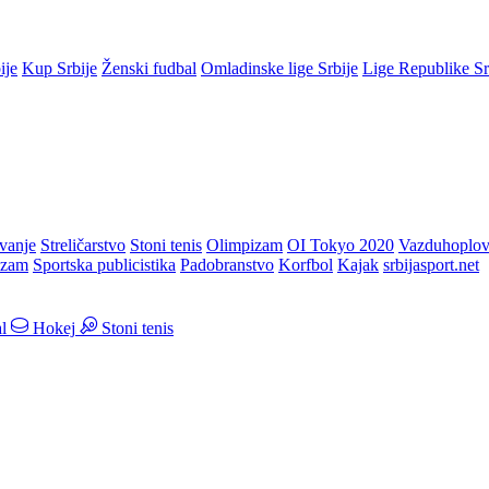
ije
Kup Srbije
Ženski fudbal
Omladinske lige Srbije
Lige Republike S
vanje
Streličarstvo
Stoni tenis
Olimpizam
OI Tokyo 2020
Vazduhoplov
izam
Sportska publicistika
Padobranstvo
Korfbol
Kajak
srbijasport.net
l
Hokej
Stoni tenis