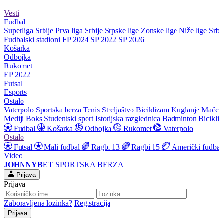
Vesti
Fudbal
Superliga Srbije
Prva liga Srbije
Srpske lige
Zonske lige
Niže lige Srb
Fudbalski stadioni
EP 2024
SP 2022
SP 2026
Košarka
Odbojka
Rukomet
EP 2022
Futsal
Esports
Ostalo
Vaterpolo
Sportska berza
Tenis
Streljaštvo
Biciklizam
Kuglanje
Mače
Mediji
Boks
Studentski sport
Istorijska razglednica
Badminton
Bicikl
Fudbal
Košarka
Odbojka
Rukomet
Vaterpolo
Ostalo
Futsal
Mali fudbal
Ragbi 13
Ragbi 15
Američki fudba
Video
JOHNNYBET
SPORTSKA BERZA
Prijava
Prijava
Zaboravljena lozinka?
Registracija