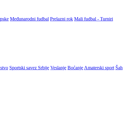
rpske
Međunarodni fudbal
Prelazni rok
Mali fudbal - Turniri
stvo
Sportski savez Srbije
Veslanje
Boćanje
Amaterski sport
Šah