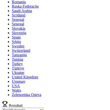
Romania
Ruska Federacija
Saudi Arabia
Scotland
Senegal
Senegal
Slovakia
Slovenija
Spain
Srbija
Sweden
Switzerland
Tanzanija
Tunisia
Turkey
Türkiye
Ukraine
United Kingdom
Uruguay
USA
Wales
Zelenortska Ostrva
Rezultati