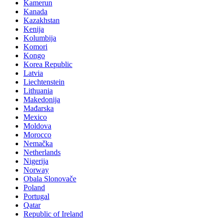
Kamerun
Kanada
Kazakhstan
Kenija
Kolumbija
Komori
Kongo
Korea Republic
Latvia
Liechtenstein
Lithuania
Makedonija
Mađarska
Mexico
Moldova
Morocco
Nemačka
Netherlands
Nigerija
Norway
Obala Slonovače
Poland
Portugal
Qatar
Republic of Ireland