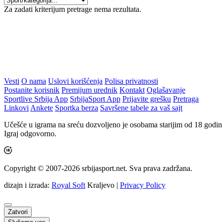
Za zadati kriterijum pretrage nema rezultata.
Vesti
O nama
Uslovi korišćenja
Polisa privatnosti
Postanite korisnik
Premijum urednik
Kontakt
Oglašavanje
Sportlive Srbija App
SrbijaSport App
Prijavite grešku
Pretraga
Linkovi
Ankete
Sportka berza
Savršene tabele za vaš sajt
Učešće u igrama na sreću dozvoljeno je osobama starijim od 18 godin
Igraj odgovorno.
Copyright © 2007-2026 srbijasport.net. Sva prava zadržana.
dizajn i izrada:
Royal Soft
Kraljevo |
Privacy Policy
Zatvori